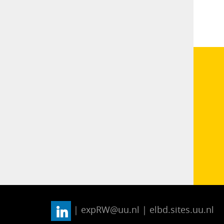
| expRW@uu.nl | elbd.sites.uu.nl