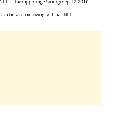
LT – Eindrapportage Stuurgroep 12 2010
 van bètavernieuwing: vijf jaar NLT-