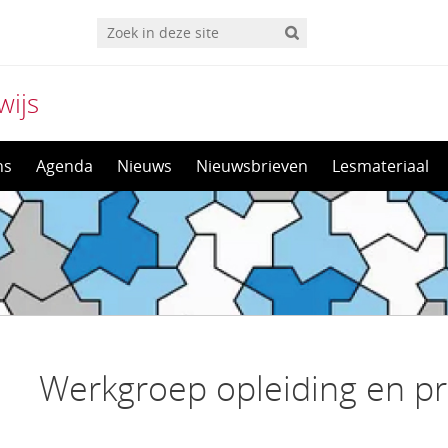
wijs
ns
Agenda
Nieuws
Nieuwsbrieven
Lesmateriaal
Werkgroep opleiding en pr