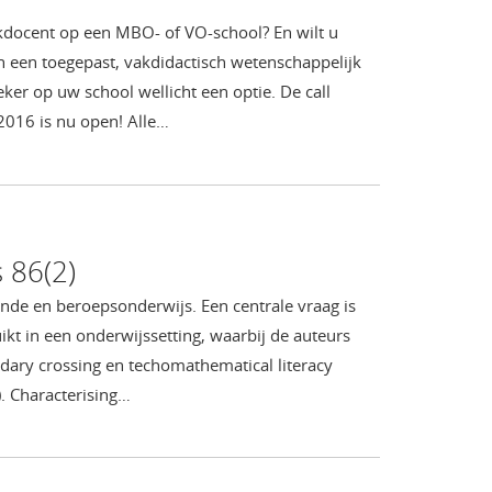
kdocent op een MBO- of VO-school? En wilt u
n een toegepast, vakdidactisch wetenschappelijk
eker op uw school wellicht een optie. De call
016 is nu open! Alle…
 86(2)
nde en beroepsonderwijs. Een centrale vraag is
t in een onderwijssetting, waarbij de auteurs
ndary crossing en techomathematical literacy
). Characterising…