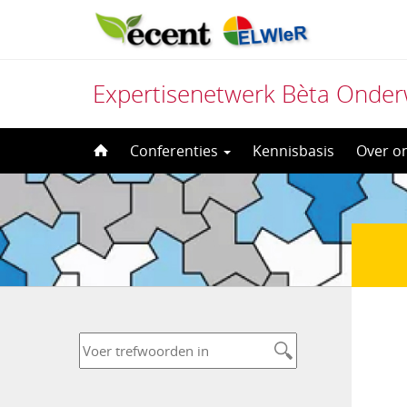
Expertisenetwerk Bèta Onder
Direct
Conferenties
Kennisbasis
Over o
naar
het
inhoud