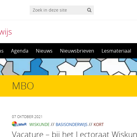
wijs
ns
Agenda
Nieuws
Nieuwsbrieven
Lesmateriaal
MBO
07 OKTOBER 2021
//
//
WISKUNDE
BASISONDERWIJS
KORT
Vacature – bij het Lectoraat Wiskun