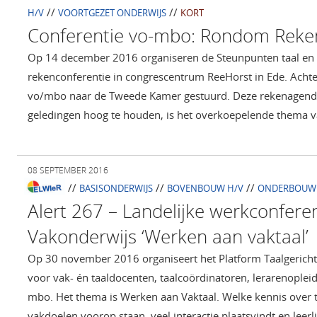
//
//
H/V
VOORTGEZET ONDERWIJS
KORT
Conferentie vo-mbo: Rondom Rek
Op 14 december 2016 organiseren de Steunpunten taal en
rekenconferentie in congrescentrum ReeHorst in Ede. Achte
vo/mbo naar de Tweede Kamer gestuurd. Deze rekenagenda, 
geledingen hoog te houden, is het overkoepelende thema 
08 SEPTEMBER 2016
//
//
//
BASISONDERWIJS
BOVENBOUW H/V
ONDERBOUW 
Alert 267 – Landelijke werkconferen
Vakonderwijs ‘Werken aan vaktaal’
Op 30 november 2016 organiseert het Platform Taalgericht
voor vak- én taaldocenten, taalcoördinatoren, lerarenopleid
mbo. Het thema is Werken aan Vaktaal. Welke kennis over ta
vakdoelen voorop staan, veel interactie plaatsvindt en lee