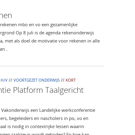
enen
 rekenen mbo en vo een gezamenlijke
rgrond Op 8 juli is de agenda rekenonderwijs
met als doel de motivatie voor rekenen in alle
van…
//
//
H/V
VOORTGEZET ONDERWIJS
KORT
tie Platform Taalgericht
 Vakonderwijs een Landelijke werkconferentie
ers, begeleiders en nascholers in po, vo en
al is nodig in contextrijke lessen waarin
rlingen taalsteun wordt geboden? En hoe kan