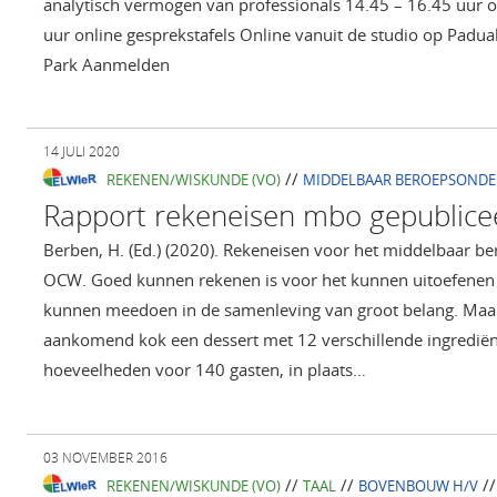
analytisch vermogen van professionals 14.45 – 16.45 uur 
uur online gesprekstafels Online vanuit de studio op Padua
Park Aanmelden
14 JULI 2020
//
REKENEN/WISKUNDE (VO)
MIDDELBAAR BEROEPSONDE
Rapport rekeneisen mbo gepublice
Berben, H. (Ed.) (2020). Rekeneisen voor het middelbaar b
OCW. Goed kunnen rekenen is voor het kunnen uitoefenen 
kunnen meedoen in de samenleving van groot belang. Maak
aankomend kok een dessert met 12 verschillende ingrediënt
hoeveelheden voor 140 gasten, in plaats…
03 NOVEMBER 2016
//
//
/
REKENEN/WISKUNDE (VO)
TAAL
BOVENBOUW H/V