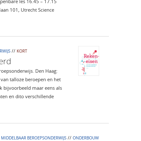
openbare les 16.45 – 17.15
laan 101, Utrecht Science
//
RWIJS
KORT
erd
eroepsonderwijs. Den Haag:
van talloze beroepen en het
 bijvoorbeeld maar eens als
en en dito verschillende
/
//
MIDDELBAAR BEROEPSONDERWIJS
ONDERBOUW