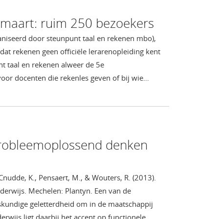
-maart: ruim 250 bezoekers
aniseerd door steunpunt taal en rekenen mbo),
at rekenen geen officiële lerarenopleiding kent
t taal en rekenen alweer de 5e
voor docenten die rekenles geven of bij wie…
 probleemoplossend denken
Cnudde, K., Pensaert, M., & Wouters, R. (2013).
erwijs. Mechelen: Plantyn. Een van de
skundige geletterdheid om in de maatschappij
wijs ligt daarbij het accent op functionele