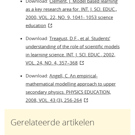
Download:
Clement, J. Model based learning
as a key research area for. INT. J. SCI. EDUC.,
2000, VOL. 22, NO. 9, 1041- 1053 science
education
Download:
Treagust, D.F., et al. Students’
understanding of the role of scientific models
in learning science. INT. J. SCI. EDUC., 2002,
VOL. 24, NO. 4, 357–368
Download:
Angell, C. An empirical-
mathematical modelling approach to upper
secondary physics. PHYSICS EDUCATION,
2008, VOL. 43 (3), 256-264
Gerelateerde artikelen