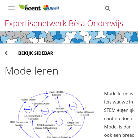
Navigation
Expertisenetwerk Bèta Onderwijs
Direct
naar
BEKIJK SIDEBAR
het
inhoud
Modelleren
Modelleren is
iets wat we in
STEM eigenlijk
continu doen.
Model is dan
ook een breed