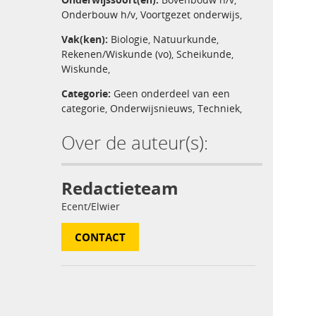
Onderbouw h/v
,
Voortgezet onderwijs
,
Vak(ken):
Biologie
,
Natuurkunde
,
Rekenen/Wiskunde (vo)
,
Scheikunde
,
Wiskunde
,
Categorie:
Geen onderdeel van een
categorie
,
Onderwijsnieuws
,
Techniek
,
Over de auteur(s):
Redactieteam
Ecent/Elwier
CONTACT