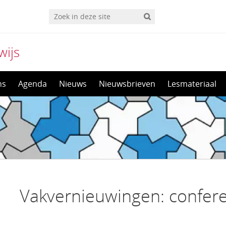
wijs
ns
Agenda
Nieuws
Nieuwsbrieven
Lesmateriaal
Vakvernieuwingen: confere