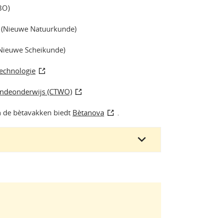
BO)
(Nieuwe Natuurkunde)
Nieuwe Scheikunde)
echnologie
undeonderwijs (CTWO)
n de bètavakken biedt
Bètanova
.