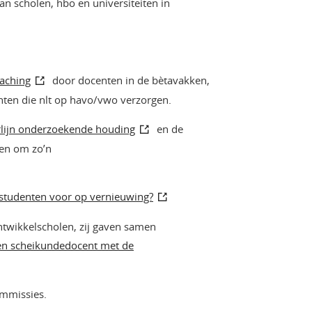
n scholen, hbo en universiteiten in
aching
door docenten in de bètavakken,
nten die nlt op havo/vwo verzorgen.
rlijn onderzoekende houding
en de
en om zo’n
studenten voor op vernieuwing?
ntwikkelscholen, zij gaven samen
 en scheikundedocent met de
ommissies.