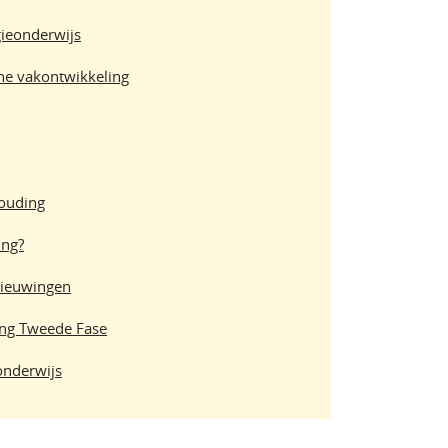
gieonderwijs
e vakontwikkeling
houding
ing?
nieuwingen
ing Tweede Fase
onderwijs