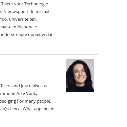
 Talent voor Technologie
n Nieuwspoort. In de zaal
bo, universiteiten,
 naar een ‘Nationale
) onderstreepte opnieuw dat
icers and Journalists as
romotie Aike Vonk,
erdediging For many people,
ean)science. What appears in