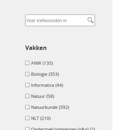
Vakken
ANW
(135)
Biologie
(353)
Informatica
(44)
Natuur
(58)
Natuurkunde
(392)
NLT
(210)
Onderzoek/ontwerpen (o&o)
(2)