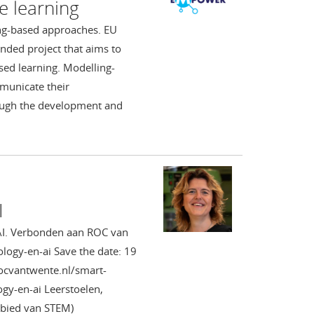
e learning
ng-based approaches. EU
ded project that aims to
ed learning. Modelling-
municate their
ough the development and
I
AI. Verbonden aan ROC van
logy-en-ai Save the date: 19
ocvantwente.nl/smart-
gy-en-ai Leerstoelen,
gebied van STEM)