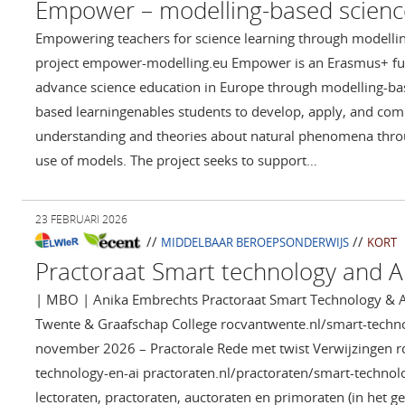
Empower – modelling-based scienc
Empowering teachers for science learning through modelli
project empower-modelling.eu Empower is an Erasmus+ fun
advance science education in Europe through modelling-bas
based learningenables students to develop, apply, and com
understanding and theories about natural phenomena thr
use of models. The project seeks to support…
23 FEBRUARI 2026
//
//
MIDDELBAAR BEROEPSONDERWIJS
KORT
Practoraat Smart technology and A
| MBO | Anika Embrechts Practoraat Smart Technology & 
Twente & Graafschap College rocvantwente.nl/smart-techno
november 2026 – Practorale Rede met twist Verwijzingen r
technology-en-ai practoraten.nl/practoraten/smart-technolo
lectoraten, practoraten, auctoraten en primoraten (in het 