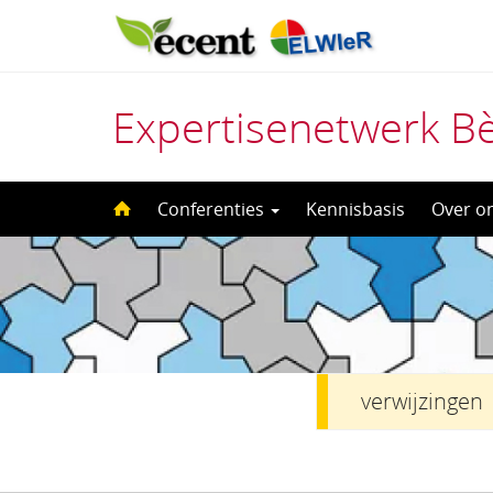
Expertisenetwerk B
Direct
Conferenties
Kennisbasis
Over o
naar
het
inhoud
verwijzingen