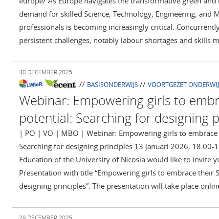
europe/ As Europe navigates the transformative green and di
demand for skilled Science, Technology, Engineering, and 
professionals is becoming increasingly critical. Concurrent
persistent challenges, notably labour shortages and skills 
30 DECEMBER 2025
//
//
BASISONDERWIJS
VOORTGEZET ONDERWIJ
Webinar: Empowering girls to embr
potential: Searching for designing p
| PO | VO | MBO | Webinar: Empowering girls to embrace t
Searching for designing principles 13 januari 2026, 18:00
Education of the University of Nicosia would like to invite 
Presentation with title “Empowering girls to embrace their 
designing principles”. The presentation will take place onli
29 DECEMBER 2025