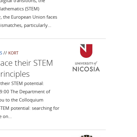
gital transitions, the
Mathematics (STEM)
ly, the European Union faces
mismatches, particularly…
//
S
KORT
ace their STEM
rinciples
heir STEM potential:
-19:00 The Department of
you to the Colloquium
STEM potential: searching for
ne on…