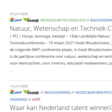
25 JUNI 2026
//
WETENSCHAP/TECHNIEK (PO)
BASISONDERW
Natuur, Wetenschap en Techniek-C
| PO | Huisje, boompje, beestje! – 18de Landelijke Natuur
Techniekconferentie – 19 maart 2027 Hotel Woudschoten, 
de volgende NWT-conferentie plaats, in hotel Woudschoten 
is de jaarlijkse conferentie over natuur, wetenschap en tec
voor leerkrachten, voor nme’ers, educatief medewerkers, 
…
14 JUNI 2026
//
//
BASISONDERWIJS
MIDDELBAAR BEROEPS
//
ONDERWIJS
KORT
Waar kan Nederland talent winnen