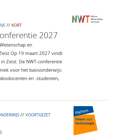
//
IJS
KORT
onferentie 2027
, Wetenschap en
Zeist Op 19 maart 2027 vindt
in Zeist. De NWT-conferentie
hniek voor het basisonderwijs:
pabodocenten en -studenten,
//
ONDERWIJS
VOORTGEZET
?