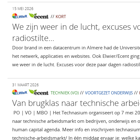
15 MEI 2026
//
KORT
We zijn weer in de lucht, excuses vo
radiostilte…
Door brand in een datacentrum in Almere had de Universit
het netwerk, applicaties en websites. Ook Elwier/Ecent ging
we weer in de lucht. Excuses voor deze paar dagen radiostil
31 MAART 2026
//
//
TECHNIEK (VO)
VOORTGEZET ONDERWIJS
Van brugklas naar technische arbe
PO | VO | MBO | Het Technasium organiseert op 7 mei 20
naar technische arbeidsmarkt om bedrijven, onderwijs en 
human capital agenda. Meer info en inschrijven technasium
technische-arbeidsmarkt/ In één middag ervaar je: welke ka