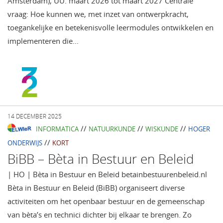
Amsterdam), UU. maart 2026 tot maart 2027 Centrale
vraag: Hoe kunnen we, met inzet van ontwerpkracht,
toegankelijke en betekenisvolle leermodules ontwikkelen en
implementeren die…
14 DECEMBER 2025
//
//
//
INFORMATICA
NATUURKUNDE
WISKUNDE
HOGER
//
ONDERWIJS
KORT
BiBB – Bèta in Bestuur en Beleid
| HO | Bèta in Bestuur en Beleid betainbestuurenbeleid.nl
Bèta in Bestuur en Beleid (BiBB) organiseert diverse
activiteiten om het openbaar bestuur en de gemeenschap
van bèta’s en technici dichter bij elkaar te brengen. Zo