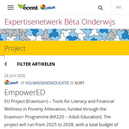
en
Navigation
Expertisenetwerk Bèta Onderwijs
Direct
naar
Project
het
inhoud
FILTER ARTIKELEN
23 JUNI 2026
//
//
VOLWASSENENEDUCATIE
KORT
EmpowerED
EU Project (Erasmus+) – Tools for Literacy and Financial
Wellness in Poverty Alleviation, funded through the
Erasmus+ Programme (KA220 – Adult Education). The
project will run from 2025 to 2028, with a total budget of