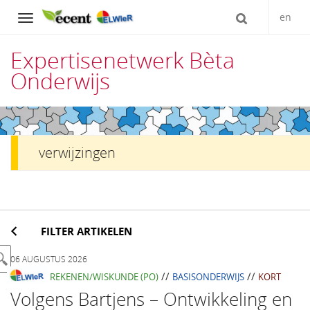
en
Navigation
Expertisenetwerk Bèta
Onderwijs
Direct
naar
verwijzingen
het
inhoud
FILTER ARTIKELEN
06 AUGUSTUS 2026
//
//
REKENEN/WISKUNDE (PO)
BASISONDERWIJS
KORT
Volgens Bartjens – Ontwikkeling en