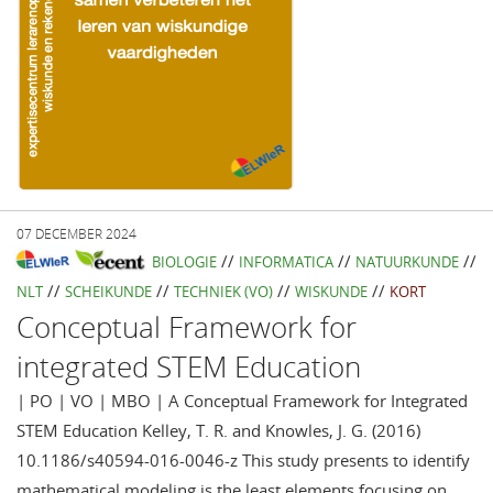
07 DECEMBER 2024
//
//
//
BIOLOGIE
INFORMATICA
NATUURKUNDE
//
//
//
//
NLT
SCHEIKUNDE
TECHNIEK (VO)
WISKUNDE
KORT
Conceptual Framework for
integrated STEM Education
| PO | VO | MBO | A Conceptual Framework for Integrated
STEM Education Kelley, T. R. and Knowles, J. G. (2016)
10.1186/s40594-016-0046-z This study presents to identify
mathematical modeling is the least elements focusing on