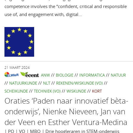
competence involves the “confident, critical and responsible
use of, and engagement with, digital…
21 MAART 2024
//
//
//
ANW
BIOLOGIE
INFORMATICA
NATUUR
//
//
//
//
NATUURKUNDE
NLT
REKENEN/WISKUNDE (VO)
//
//
//
SCHEIKUNDE
TECHNIEK (VO)
WISKUNDE
KORT
Oraties ‘Paden naar innovatief bèta-
onderwijs’, Nienke Nieveen, Jan van
der Veen en Esther Ventura-Medina
| PO | VO | MBO | Drie hoogleraren in STEM-onderwijs