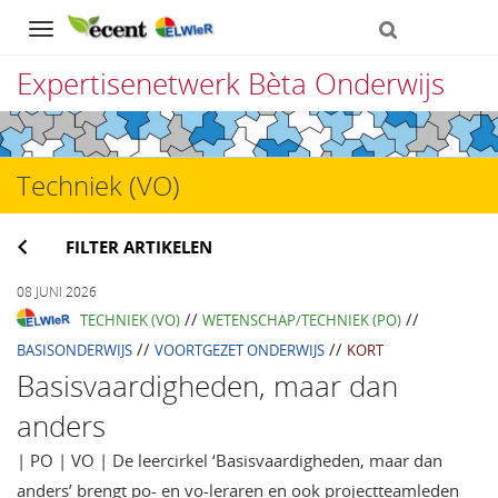
Navigation
Expertisenetwerk Bèta Onderwijs
Direct
naar
Techniek (VO)
het
inhoud
FILTER ARTIKELEN
08 JUNI 2026
//
//
TECHNIEK (VO)
WETENSCHAP/TECHNIEK (PO)
//
//
BASISONDERWIJS
VOORTGEZET ONDERWIJS
KORT
Basisvaardigheden, maar dan
anders
| PO | VO | De leercirkel ‘Basisvaardigheden, maar dan
anders’ brengt po- en vo-leraren en ook projectteamleden